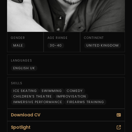
Slide 3 of 6.
GENDER
AGE RANGE
CONTINENT
MALE
30-40
UNITED KINGDOM
LANGUAGES
ENGLISH UK
SKILLS
ICE SKATING
SWIMMING
COMEDY
CHILDREN'S THEATRE
IMPROVISATION
IMMERSIVE PERFORMANCE
FIREARMS TRAINING
Download CV
Spotlight