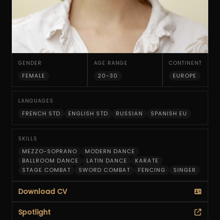
Slide 3 of 10.
GENDER
AGE RANGE
CONTINENT
FEMALE
20-30
EUROPE
LANGUAGES
FRENCH STD
ENGLISH STD
RUSSIAN
SPANISH EU
SKILLS
MEZZO-SOPRANO
MODERN DANCE
BALLROOM DANCE
LATIN DANCE
KARATE
STAGE COMBAT
SWORD COMBAT
FENCING
SINGER
Download CV
Spotlight