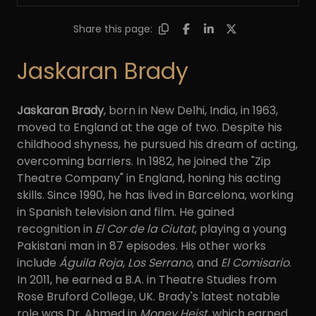
Share this page:
Jaskaran Brady
Jaskaran Brady
, born in New Delhi, India, in 1963,
moved to England at the age of two. Despite his
childhood shyness, he pursued his dream of acting,
overcoming barriers. In 1982, he joined the "Zip
Theatre Company" in England, honing his acting
skills. Since 1990, he has lived in Barcelona, working
in Spanish television and film. He gained
recognition in
El Cor de la Ciutat
, playing a young
Pakistani man in 87 episodes. His other works
include
Águila Roja
,
Los Serrano
, and
El Comisario
.
In 2011, he earned a B.A. in Theatre Studies from
Rose Bruford College, UK. Brady's latest notable
role was Dr. Ahmed in
Money Heist
, which earned