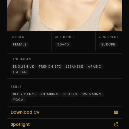
GENDER
AGE RANGE
CONTINENT
FEMALE
30-40
EUROPE
LANGUAGES
ENGLISH UK
FRENCH STD
LEBANESE
ARABIC
ITALIAN
SKILLS
BELLY DANCE
CLIMBING
PILATES
SWIMMING
YOGA
Download CV
Spotlight