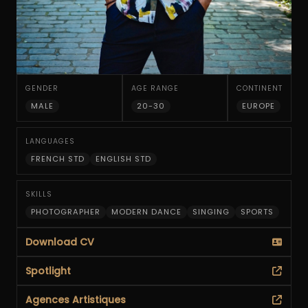
Slide 3 of 7.
GENDER
AGE RANGE
CONTINENT
MALE
20-30
EUROPE
LANGUAGES
FRENCH STD
ENGLISH STD
SKILLS
PHOTOGRAPHER
MODERN DANCE
SINGING
SPORTS
Download CV
Spotlight
Agences Artistiques